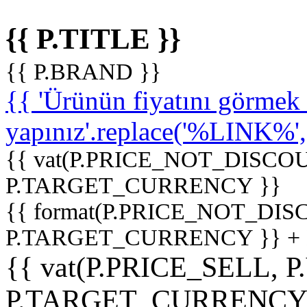
{{ P.TITLE }}
{{ P.BRAND }}
{{ 'Ürünün fiyatını görme
yapınız'.replace('%LINK%', '
{{ vat(P.PRICE_NOT_DISCOU
P.TARGET_CURRENCY }}
{{ format(P.PRICE_NOT_DI
P.TARGET_CURRENCY }} +
{{ vat(P.PRICE_SELL, P
P.TARGET_CURRENCY