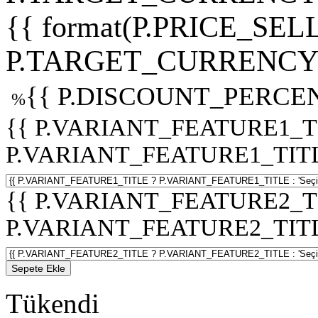
{{ format(P.PRICE_SELL
P.TARGET_CURRENCY 
{{ P.DISCOUNT_PERCEN
%
{{ P.VARIANT_FEATURE1_T
P.VARIANT_FEATURE1_TITLE :
{{ P.VARIANT_FEATURE2_T
P.VARIANT_FEATURE2_TITLE :
Sepete Ekle
Tükendi