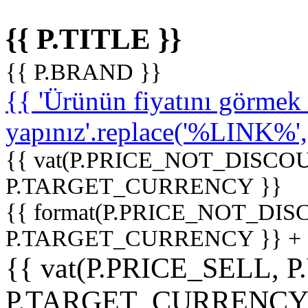
{{ P.TITLE }}
{{ P.BRAND }}
{{ 'Ürünün fiyatını görme
yapınız'.replace('%LINK%', '
{{ vat(P.PRICE_NOT_DISCOU
P.TARGET_CURRENCY }}
{{ format(P.PRICE_NOT_DI
P.TARGET_CURRENCY }} +
{{ vat(P.PRICE_SELL, P
P.TARGET_CURRENCY