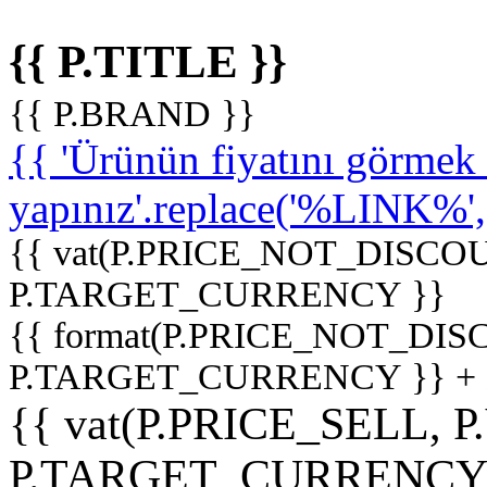
{{ P.TITLE }}
{{ P.BRAND }}
{{ 'Ürünün fiyatını görme
yapınız'.replace('%LINK%', '
{{ vat(P.PRICE_NOT_DISCOU
P.TARGET_CURRENCY }}
{{ format(P.PRICE_NOT_DI
P.TARGET_CURRENCY }} +
{{ vat(P.PRICE_SELL, P
P.TARGET_CURRENCY