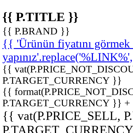
{{ P.TITLE }}
{{ P.BRAND }}
{{ 'Ürünün fiyatını görme
yapınız'.replace('%LINK%', '
{{ vat(P.PRICE_NOT_DISCOU
P.TARGET_CURRENCY }}
{{ format(P.PRICE_NOT_DI
P.TARGET_CURRENCY }} +
{{ vat(P.PRICE_SELL, P
P.TARGET_CURRENCY