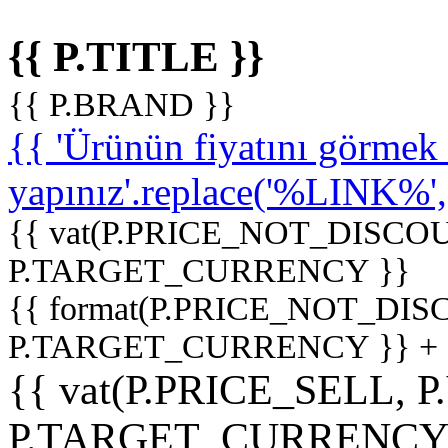
{{ P.TITLE }}
{{ P.BRAND }}
{{ 'Ürünün fiyatını görme
yapınız'.replace('%LINK%', '
{{ vat(P.PRICE_NOT_DISCOU
P.TARGET_CURRENCY }}
{{ format(P.PRICE_NOT_DI
P.TARGET_CURRENCY }} +
{{ vat(P.PRICE_SELL, P
P.TARGET_CURRENCY