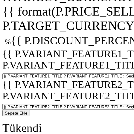
{{ format(P.PRICE_SELL
P.TARGET_CURRENCY 
{{ P.DISCOUNT_PERCEN
%
{{ P.VARIANT_FEATURE1_T
P.VARIANT_FEATURE1_TITLE :
{{ P.VARIANT_FEATURE2_T
P.VARIANT_FEATURE2_TITLE :
Sepete Ekle
Tükendi