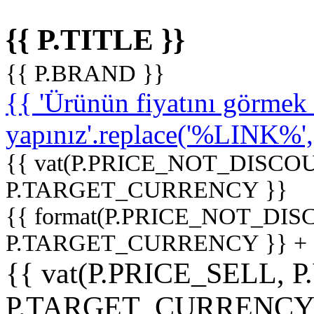
{{ P.TITLE }}
{{ P.BRAND }}
{{ 'Ürünün fiyatını görme
yapınız'.replace('%LINK%', '
{{ vat(P.PRICE_NOT_DISCOU
P.TARGET_CURRENCY }}
{{ format(P.PRICE_NOT_DI
P.TARGET_CURRENCY }} +
{{ vat(P.PRICE_SELL, P
P.TARGET_CURRENCY