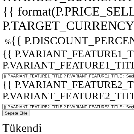
{{ format(P.PRICE_SELL
P.TARGET_CURRENCY 
{{ P.DISCOUNT_PERCEN
%
{{ P.VARIANT_FEATURE1_T
P.VARIANT_FEATURE1_TITLE :
{{ P.VARIANT_FEATURE2_T
P.VARIANT_FEATURE2_TITLE :
Sepete Ekle
Tükendi