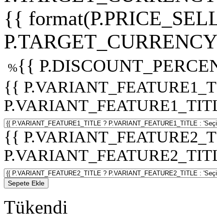
{{ format(P.PRICE_SELL
P.TARGET_CURRENCY 
{{ P.DISCOUNT_PERCEN
%
{{ P.VARIANT_FEATURE1_T
P.VARIANT_FEATURE1_TITLE :
{{ P.VARIANT_FEATURE2_T
P.VARIANT_FEATURE2_TITLE :
Sepete Ekle
Tükendi