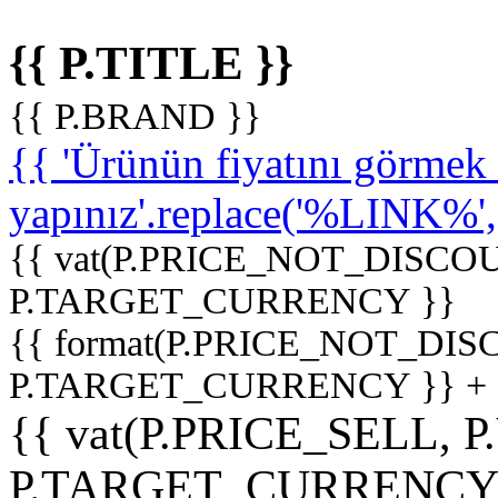
{{ P.TITLE }}
{{ P.BRAND }}
{{ 'Ürünün fiyatını görme
yapınız'.replace('%LINK%', '
{{ vat(P.PRICE_NOT_DISCOU
P.TARGET_CURRENCY }}
{{ format(P.PRICE_NOT_DI
P.TARGET_CURRENCY }} +
{{ vat(P.PRICE_SELL, P
P.TARGET_CURRENCY