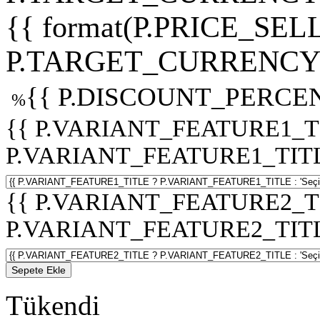
{{ format(P.PRICE_SELL
P.TARGET_CURRENCY 
{{ P.DISCOUNT_PERCEN
%
{{ P.VARIANT_FEATURE1_T
P.VARIANT_FEATURE1_TITLE :
{{ P.VARIANT_FEATURE2_T
P.VARIANT_FEATURE2_TITLE :
Sepete Ekle
Tükendi