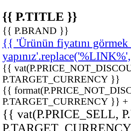
{{ P.TITLE }}
{{ P.BRAND }}
{{ 'Ürünün fiyatını görme
yapınız'.replace('%LINK%', '
{{ vat(P.PRICE_NOT_DISCOU
P.TARGET_CURRENCY }}
{{ format(P.PRICE_NOT_DI
P.TARGET_CURRENCY }} +
{{ vat(P.PRICE_SELL, P
P.TARGET_CURRENCY