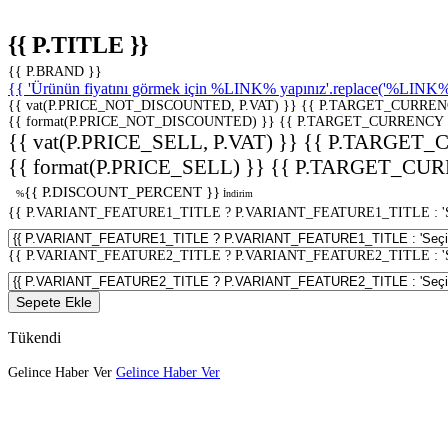
{{ P.TITLE }}
{{ P.BRAND }}
{{ 'Ürünün fiyatını görmek için %LINK% yapınız'.replace('%LINK%', 
{{ vat(P.PRICE_NOT_DISCOUNTED, P.VAT) }}
{{ P.TARGET_CURREN
{{ format(P.PRICE_NOT_DISCOUNTED) }}
{{ P.TARGET_CURRENCY 
{{ vat(P.PRICE_SELL, P.VAT) }}
{{ P.TARGET_
{{ format(P.PRICE_SELL) }}
{{ P.TARGET_CUR
{{ P.DISCOUNT_PERCENT }}
%
İndirim
{{ P.VARIANT_FEATURE1_TITLE ? P.VARIANT_FEATURE1_TITLE : 'Seç
{{ P.VARIANT_FEATURE2_TITLE ? P.VARIANT_FEATURE2_TITLE : 'Seç
Sepete Ekle
Tükendi
Gelince Haber Ver
Gelince Haber Ver