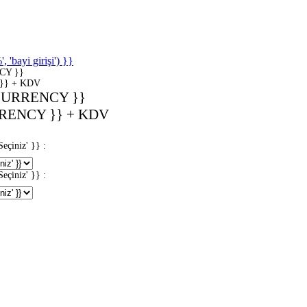
'bayi girişi') }}
CY }}
}} + KDV
CURRENCY }}
RENCY }} + KDV
iniz' }} :
iniz' }} :