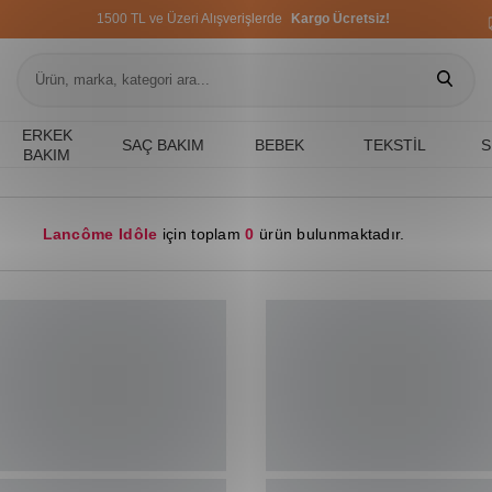
1500 TL ve Üzeri Alışverişlerde
Kargo Ücretsiz!
1500 TL ve Üzeri Alışverişlerde
Kargo Ücretsiz!
1500 TL ve Üzeri Alışverişlerde
Kargo Ücretsiz!
ERKEK
SAÇ BAKIM
BEBEK
TEKSTIL
S
BAKIM
Lancôme Idôle
için toplam
0
ürün bulunmaktadır.