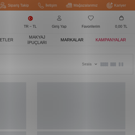
Sipariş Takip
İletişim
Mağazalarımız
Kariyer
TR − TL
Giriş Yap
Favorilerim
0,00
TL
MAKYAJ
ETLER
MARKALAR
KAMPANYALAR
İPUÇLARI
Sırala