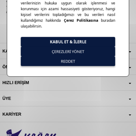
Sosyal
Medya
Takipçilerimize Özel Kampanya ve Fırsatlardan haberdar olmak için E-bültenimize
abone olun!
KATEGORILER
ÖNEMLI BILGILER
HIZLI ERIŞIM
ÜYE
KARIYER