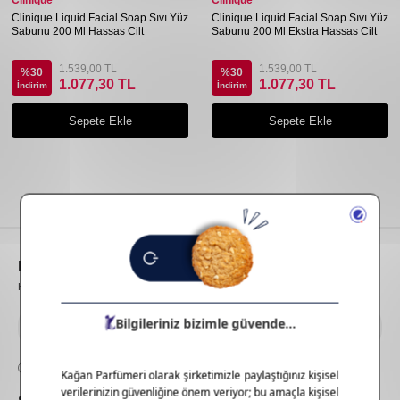
Clinique
Clinique
Clinique Liquid Facial Soap Sıvı Yüz
Clinique Liquid Facial Soap Sıvı Yüz
Sabunu 200 Ml Hassas Cilt
Sabunu 200 Ml Ekstra Hassas Cilt
1.539,00 TL
1.539,00 TL
%
30
%
30
1.077,30 TL
1.077,30 TL
İndirim
İndirim
Sepete Ekle
Sepete Ekle
E-Bülten
Aboneliği
Kampanya ve yeniliklerden haberdar olmak için e-bültenimize abone olun!
KVKK Sözleşmesi'ni
, okudum, kabul ediyorum.