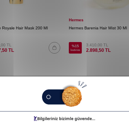
Hermes
le Royale Hair Mask 200 Ml
Hermes Barenia Hair Mist 30 Ml
,00
TL
3.410,00
TL
%
15
7,50
TL
2.898,50
TL
İndirim