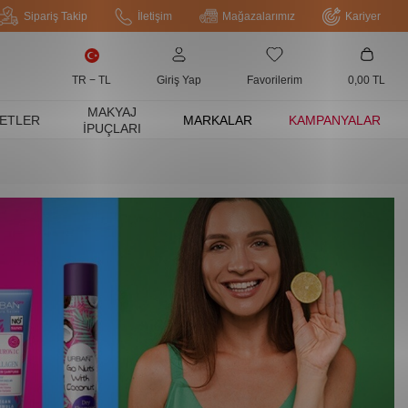
Sipariş Takip
İletişim
Mağazalarımız
Kariyer
TR − TL
Giriş Yap
Favorilerim
0,00
TL
MAKYAJ
ETLER
MARKALAR
KAMPANYALAR
İPUÇLARI
Saç Bakım Yağları
Saç Parfümü
Diğer Saç Ba