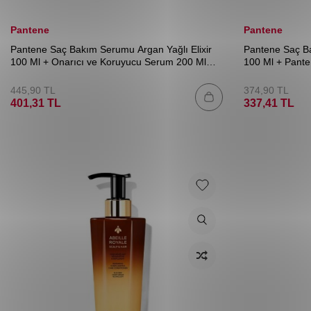
Pantene
Pantene
Pantene Saç Bakım Serumu Argan Yağlı Elixir
Pantene Saç Ba
100 Ml + Onarıcı ve Koruyucu Serum 200 Ml
100 Ml + Pante
Set
445,90
TL
374,90
TL
401,31
TL
337,41
TL