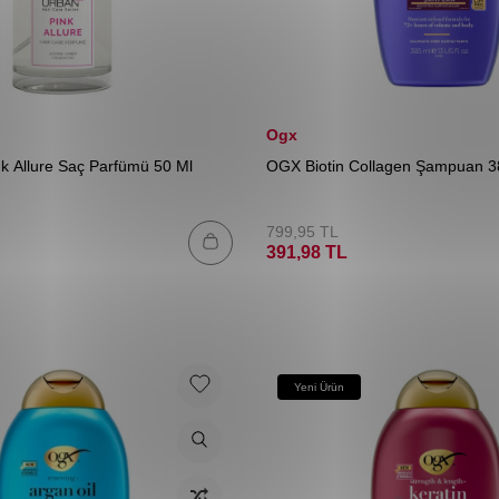
Ogx
k Allure Saç Parfümü 50 Ml
OGX Biotin Collagen Şampuan 3
799,95
TL
391,98
TL
Yeni Ürün