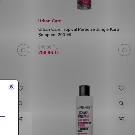
Urban Care
Urban Care Tropical Paradise Jungle Kuru
Şampuan 200 Ml
649,90
TL
259,96
TL