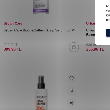
Urban Care
Urban Care
Urban Care Biotin&Caffein Scalp Serum 50 Ml
Urban Care Sha
Bakım Köpüğü 
999,90
TL
639,90
TL
399,96
TL
255,96
TL