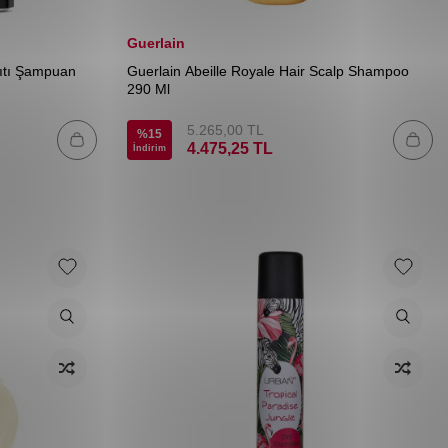
Guerlain
ıtı Şampuan
Guerlain Abeille Royale Hair Scalp Shampoo
290 Ml
5.265,00
TL
%
15
4.475,25
TL
İndirim