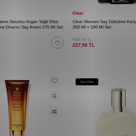
Clear
kım Serumu Argan Yağlı Elixir
Clear Women Saç Dökülme Karş
ne Onarıcı Saç Kremi 275 Ml Set
350 Ml + 180 Ml Set
568,90
TL
227,56
TL
Yeni Ürün