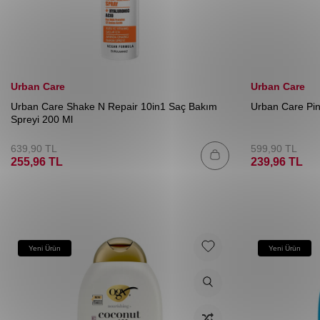
Urban Care
Urban Care
Urban Care Shake N Repair 10in1 Saç Bakım
Urban Care Pin
Spreyi 200 Ml
639,90
TL
599,90
TL
255,96
TL
239,96
TL
Yeni Ürün
Yeni Ürün