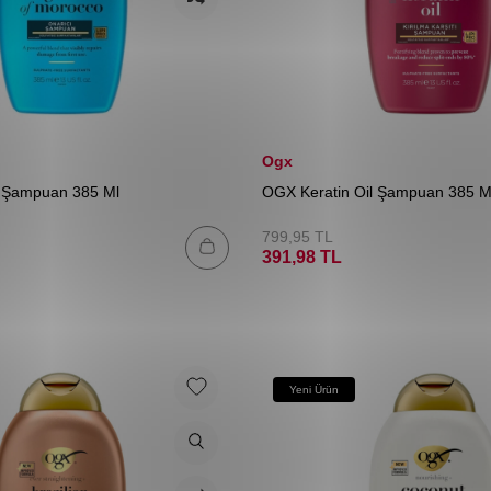
Ogx
 Şampuan 385 Ml
OGX Keratin Oil Şampuan 385 M
799,95
TL
391,98
TL
Yeni Ürün