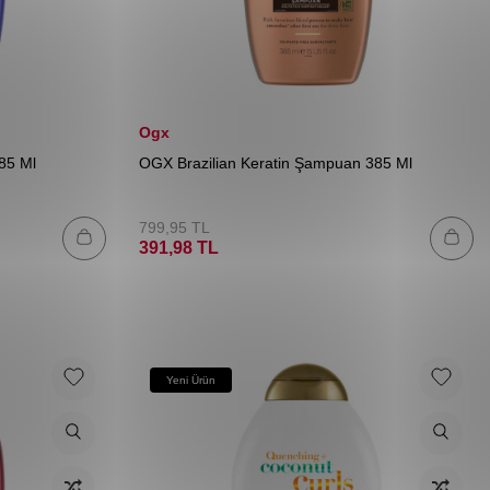
Ogx
85 Ml
OGX Brazilian Keratin Şampuan 385 Ml
799,95
TL
391,98
TL
Yeni Ürün