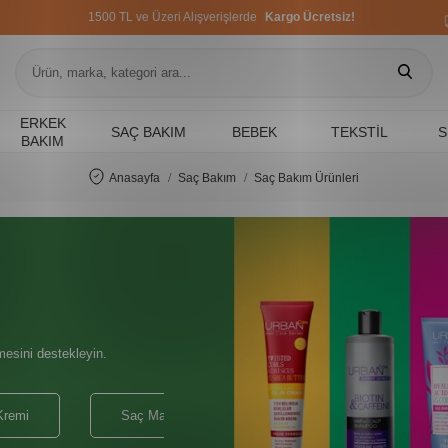
1500 TL ve Üzeri Alışverişlerde
Kargo Ücretsiz!
1500 TL ve Üzeri Alışverişlerde
Kargo Ücretsiz!
1500 TL ve Üzeri Alışverişlerde
Kargo Ücretsiz!
ERKEK
SAÇ BAKIM
BEBEK
TEKSTIL
S
BAKIM
Anasayfa
Saç Bakım
Saç Bakım Ürünleri
mesini destekleyin.
Kremi
Saç Maskesi
Saç Serumu