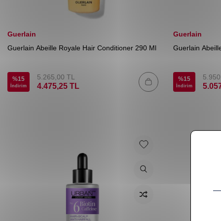
Guerlain
Guerlain
Guerlain Abeille Royale Hair Conditioner 290 Ml
Guerlain Abeil
5.265,00
TL
5.950
%
15
%
15
4.475,25
TL
5.05
İndirim
İndirim