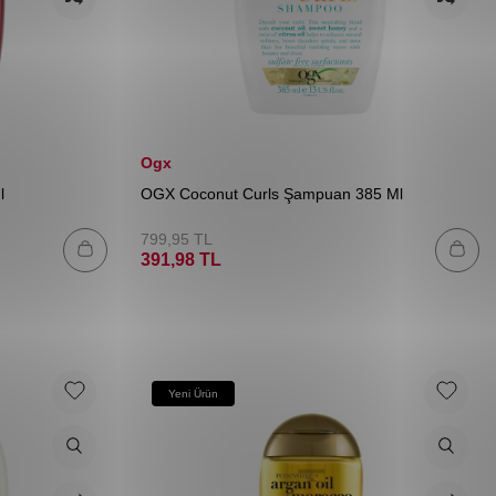
Ogx
l
OGX Coconut Curls Şampuan 385 Ml
799,95
TL
391,98
TL
Yeni Ürün