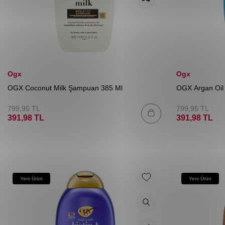
Ogx
Ogx
OGX Coconut Milk Şampuan 385 Ml
OGX Argan Oil
799,95
TL
799,95
TL
391,98
TL
391,98
TL
Yeni Ürün
Yeni Ürün